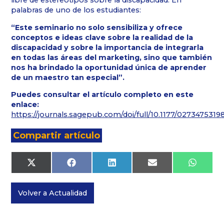
libre de estereotipos sobre la discapacidad. En
palabras de uno de los estudiantes:
“Este seminario no solo sensibiliza y ofrece
conceptos e ideas clave sobre la realidad de la
discapacidad y sobre la importancia de integrarla
en todas las áreas del marketing, sino que también
nos ha brindado la oportunidad única de aprender
de un maestro tan especial”.
Puedes consultar el artículo completo en este
enlace:
https://journals.sagepub.com/doi/full/10.1177/027347531
Compartir artículo
Compartir
Compartir
Compartir
Compartir
Compar
X
Facebook
LinkedIn
Email
Whats
en
en
en
en
en
(Twitter)
Volver a Actualidad